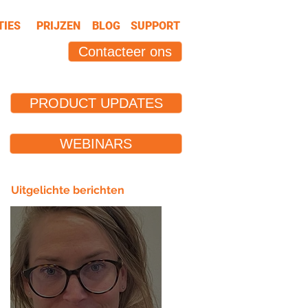
TIES
PRIJZEN
BLOG
SUPPORT
Contacteer ons
PRODUCT UPDATES
WEBINARS
Uitgelichte berichten