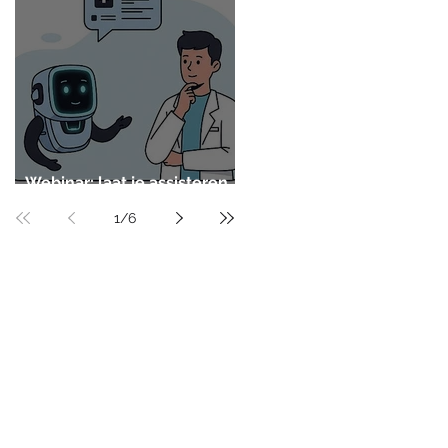
Webinar: laat je assisteren
door AI
1
/
6