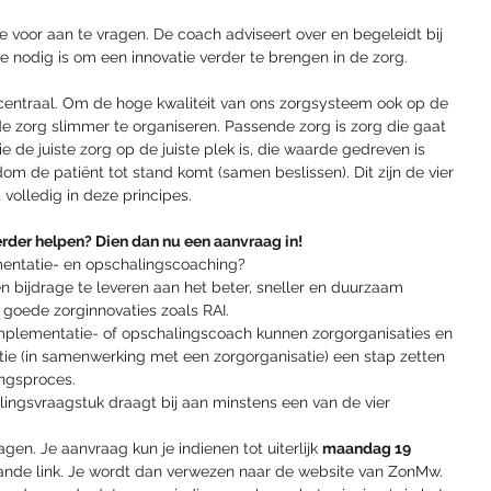
e voor aan te vragen. De coach adviseert over en begeleidt bij 
 nodig is om een innovatie verder te brengen in de zorg. 
centraal. Om de hoge kwaliteit van ons zorgsysteem ook op de 
de zorg slimmer te organiseren. Passende zorg is zorg die gaat 
e de juiste zorg op de juiste plek is, die waarde gedreven is 
m de patiënt tot stand komt (samen beslissen). Dit zijn de vier 
volledig in deze principes. 
rder helpen? Dien dan nu een aanvraag in! 
entatie- en opschalingscoaching?
n bijdrage te leveren aan het beter, sneller en duurzaam 
goede zorginnovaties zoals RAI.
plementatie- of opschalingscoach kunnen zorgorganisaties en 
tie (in samenwerking met een zorgorganisatie) een stap zetten 
ingsproces.
ingsvraagstuk draagt bij aan minstens een van de vier 
en. Je aanvraag kun je indienen tot uiterlijk 
maandag 19 
ande link. Je wordt dan verwezen naar de website van ZonMw. 