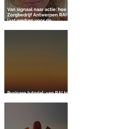
Van signaal naar actie: hoe
Zorgbedrijf Antwerpen RAI
laat werken voor de
gezinszorg
Pyxicare tutorial: van RAI tot
zorgplan