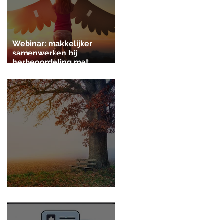
Webinar: makkelijker
samenwerken bij
herbeoordeling met
Pyxicare v4.4
Pyxicare herfstupdate