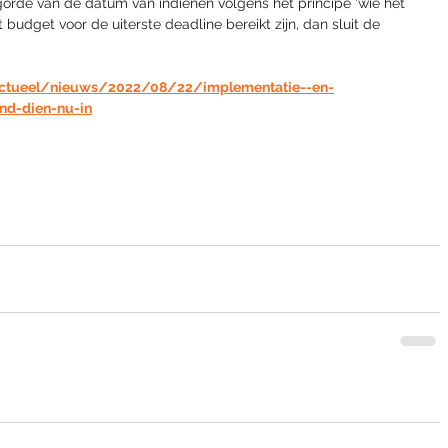
rde van de datum van indienen volgens het principe ‘wie het 
 budget voor de uiterste deadline bereikt zijn, dan sluit de 
/actueel/nieuws/2022/08/22/implementatie--en-
nd-dien-nu-in