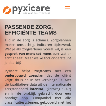
PASSENDE ZORG,
EFFICIËNTE TEAMS
Tijd in de zorg is schaars. Zorgplannen
maken omslachtig. Indiceren tijdrovend.
Wat je als zorgverlener vooral wil, is een
gesprek van mens tot mens
over wat er
écht speelt. Maar welke tool ondersteunt
je daarbij?
Pyxicare helpt zorgteams met een
onderbouwd zorgplan
dat de cliënt
volgt: thuis en in het verpleeghuis. Met
de kwalitatieve data uit de internationale
zorgstandaard
interRAI
(kortweg "RAI")
en in de praktijk gebracht door een
handige app. Compatibel met alle
classificatiesystemen, gekoppeld met het