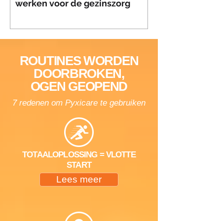
werken voor de gezinszorg
ROUTINES WORDEN
DOORBROKEN,
OGEN GEOPEND
7 redenen om Pyxicare te gebruiken
TOTAALOPLOSSING = VLOTTE
START
Lees meer