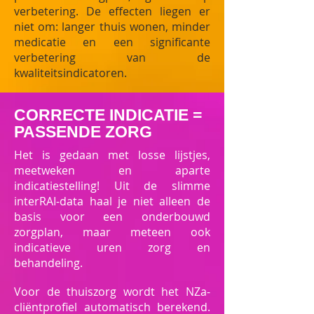
verbetering. De effecten liegen er
niet om: langer thuis wonen, minder
medicatie en een significante
verbetering van de
kwaliteitsindicatoren.
CORRECTE INDICATIE =
PASSENDE ZORG
Het is gedaan met losse lijstjes,
meetweken en aparte
indicatiestelling! Uit de slimme
interRAI-data haal je niet alleen de
basis voor een onderbouwd
zorgplan, maar meteen ook
indicatieve uren zorg en
behandeling.
Voor de thuiszorg wordt het NZa-
cliëntprofiel automatisch berekend.