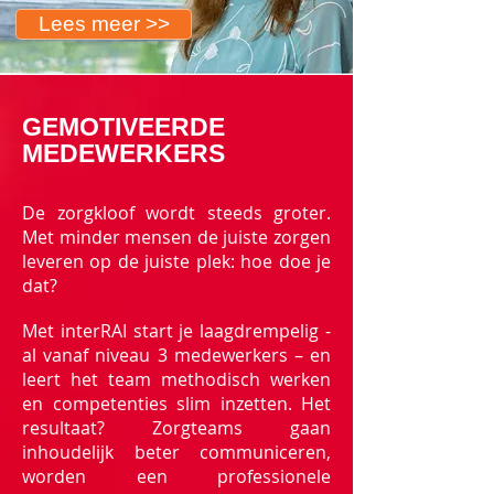
Lees meer >>
GEMOTIVEERDE
MEDEWERKERS
De zorgkloof wordt steeds groter.
Met minder mensen de juiste zorgen
leveren op de juiste plek: hoe doe je
dat?
Met interRAI start je laagdrempelig -
al vanaf niveau 3 medewerkers – en
leert het team methodisch werken
en competenties slim inzetten. Het
resultaat? Zorgteams gaan
inhoudelijk beter communiceren,
worden een professionele