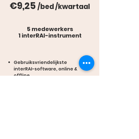
€9,25
/bed /kwartaal
5 medewerkers
1 interRAI-instrument
Gebruiksvriendelijkste
interRAI-software, online &
offline
Ruimste aanbod
instrumenten
Ondersteuning via e-mail
Beveiligde back-ups en
archief
Opties:
Extra medewerkers
Koppeling met ECD Nedap