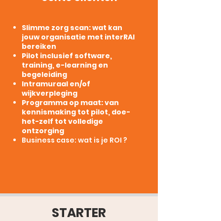
Slimme zorg scan: wat kan
jouw organisatie met interRAI
bereiken
Pilot inclusief software,
training, e-learning en
begeleiding
Intramuraal en/of
wijkverpleging
Programma op maat: van
kennismaking tot pilot, doe-
het-zelf tot volledige
ontzorging
Business case: wat is je ROI ?
STARTER