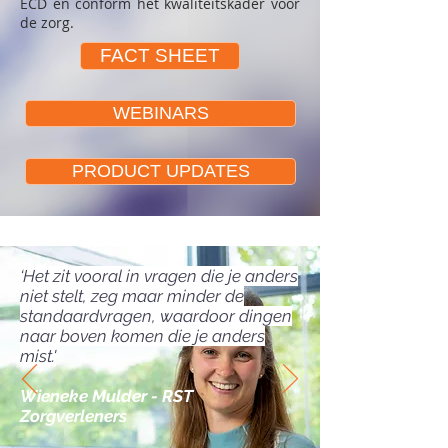
ECD en conform het kwaliteitskader voor
de zorg.
FACT SHEET
WEBINARS
PRODUCT UPDATES
‘Het zit vooral in vragen die je anders
niet stelt, zeg maar minder de
standaardvragen, waardoor dingen
naar boven komen die je anders
mist.'
Wieneke Mulder - RST
Zorgverleners