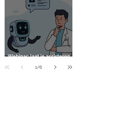
Webinar: laat je assisteren
door AI
1
/
6