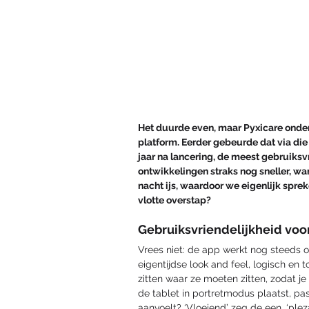
Het duurde even, maar Pyxicare onder
platform. Eerder gebeurde dat via die
jaar na lancering, de meest gebruiksvr
ontwikkelingen straks nog sneller, wan
nacht ijs, waardoor we eigenlijk spr
vlotte overstap? 
Gebruiksvriendelijkheid voo
Vrees niet: de app werkt nog steeds of
eigentijdse look and feel, logisch en 
zitten waar ze moeten zitten, zodat je 
de tablet in portretmodus plaatst, pa
aanvoelt? ‘Vloeiend’ zeg de een, ‘pleza