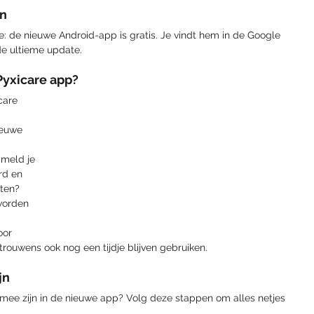
en
: de nieuwe Android-app is gratis. Je vindt hem in de Google 
de ultieme update. 
Pyxicare app?
care 
ieuwe 
meld je 
rd en 
ten? 
worden 
oor 
 trouwens ook nog een tijdje blijven gebruiken.
jn
 mee zijn in de nieuwe app? Volg deze stappen om alles netjes 