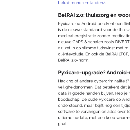
belrai-mond-en-tanden/
.
BelRAI 2.0: thuiszorg én woo
Pyxicare op Android betekent een flin
is de nieuwe standaard voor de thui
medicatieregistratie zonder medicatie
nieuwe CAPS & schalen zoals DIVERT
2.0 zet in op slimme tijdswinst met m
cliëntevolutie. En ook de BelRAI LTCF,
BelRAI 2.0-norm. 
Pyxicare-upgrade? Android-
Hacking of andere cybercriminaliteit
veiligheidsnormen. Dat betekent dat j
data in goede handen blijven. Heb je 
boodschap. De oude Pyxicare op Andro
ondersteund, maar blijft nog een tijdje 
software te vervangen en alles over t
ultieme update, met een knop waarmee 
gaat. 