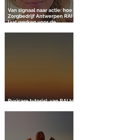
Van signaal naar actie: hoe
Zorgbedrijf Antwerpen RAI
laat werken voor de
gezinszorg
Pyxicare tutorial: van RAI tot
zorgplan