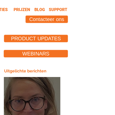
TIES
PRIJZEN
BLOG
SUPPORT
Contacteer ons
PRODUCT UPDATES
WEBINARS
Uitgelichte berichten