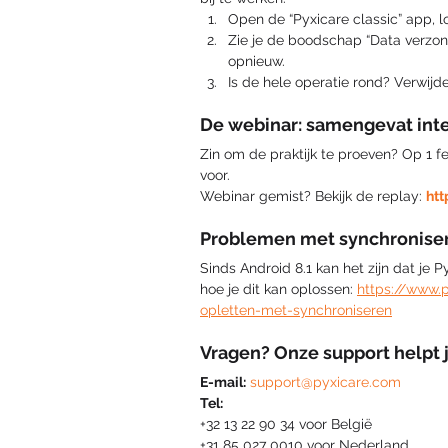
Open de “Pyxicare classic” app, lo
Zie je de boodschap “Data verzond
opnieuw.
Is de hele operatie rond? Verwijde
De webinar: samengevat inte
Zin om de praktijk te proeven? Op 1 f
voor. 
Webinar gemist? Bekijk de replay: 
ht
Problemen met synchronise
Sinds Android 8.1 kan het zijn dat je 
hoe je dit kan oplossen: 
https://www.
opletten-met-synchroniseren
Vragen? Onze support helpt 
E-mail:
support@pyxicare.com
Tel: 
+32 13 22 90 34 voor België
+31 85 027 0010 voor Nederland