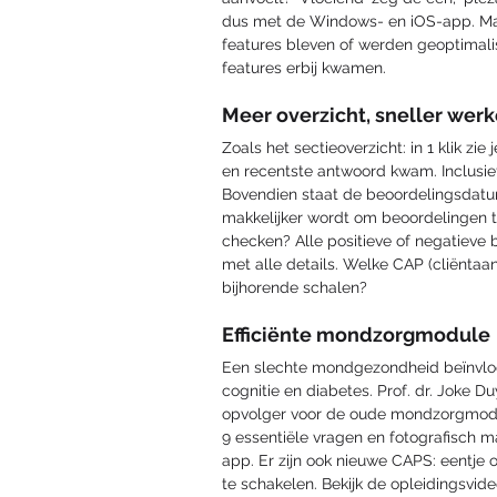
dus met de Windows- en iOS-app. Maar
features bleven of werden geoptimalis
features erbij kwamen. 
Meer overzicht, sneller wer
Zoals het sectieoverzicht: in 1 klik zi
en recentste antwoord kwam. Inclusief
Bovendien staat de beoordelingsdatu
makkelijker wordt om beoordelingen te
checken? Alle positieve of negatieve b
met alle details. Welke CAP (cliënta
bijhorende schalen? 
Efficiënte mondzorgmodule
Een slechte mondgezondheid beïnvloed
cognitie en diabetes. Prof. dr. Joke
opvolger voor de oude mondzorgmodule
9 essentiële vragen en fotografisch mat
app. Er zijn ook nieuwe CAPS: eentje
te schakelen. Bekijk de opleidingsvide