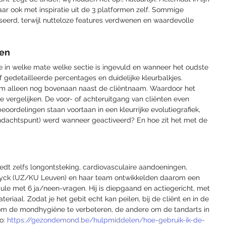
 ook met inspiratie uit de 3 platformen zelf. Sommige 
eerd, terwijl nutteloze features verdwenen en waardevolle 
ken
e je in welke mate welke sectie is ingevuld en wanneer het oudste 
 gedetailleerde percentages en duidelijke kleurbalkjes. 
m alleen nog bovenaan naast de cliëntnaam. Waardoor het 
 vergelijken. De voor- of achteruitgang van cliënten even 
eoordelingen staan voortaan in een kleurrijke evolutiegrafiek, 
andachtspunt) werd wanneer geactiveerd? En hoe zit het met de 
t zelfs longontsteking, cardiovasculaire aandoeningen, 
 Duyck (UZ/KU Leuven) en haar team ontwikkelden daarom een 
 met 6 ja/neen-vragen. Hij is diepgaand en actiegericht, met 
eriaal. Zodat je het gebit echt kan peilen, bij de cliënt en in de 
 om de mondhygiëne te verbeteren, de andere om de tandarts in 
o: 
https://gezondemond.be/hulpmiddelen/hoe-gebruik-ik-de-