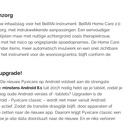
nzorg
ke inhaalslag voor het BelRAI-instrument. BelRAI Home Care 2.0 
szorg, met indrukwekkende aanpassingen. Een eenvoudiger 
lijsten maar met nuttige achtergrond zoals therapietrouw, 
 met het risico op ongeplande spoedopnames… De Home Care 
inder items, meer automatisch invulwerk en een snel zichtbare 
  het instrument voor de woonzorgcentra, blijft conform de 
upgrade!
? De nieuwe Pyxicare op Android voldoet aan de strengste 
e 
minstens Android 8.1
 (uit 2017) nodig hebt op je tablet, zodat je 
nog oude Android-versies of -tablets? Upgraden is de 
id - Pyxicare classic – wordt niet meer vanuit Android 
actief. Zodat de transitie draaglijk blijft, door apparaten of 
e zetten naar de nieuwe app. Daarom krijgt Pyxicare classic een 
je alle data doorstuurt naar de nieuwe. En er niks verloren 