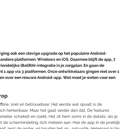
ging ook een stevige upgrade op het populaire Android-
 andere platformen: Windows en iOS. Daarmee blijft de app, 7 
iendelijke (Bel)RAI-integratie in je zorgplan. En gaan de 
t 1 app via 3 platformen. Onze ontwikkelaars gingen niet over 1 
eken over een nieuwe Android-app. Wat moet je weten voor een 
rop
fline, snel en betrouwbaar. Het eerste wat opvalt is de 
toch herkenbaar. Maar het gaat verder dan dat. De features 
sneller schakelt en zoekt. Het zit hem soms in de details: als je 
st de schermindeling zich meteen aan. Hoe de app in de praktijk 
nt’ zegt de ander, wij houden het op… natuurlijk. Helemaal in lijn 