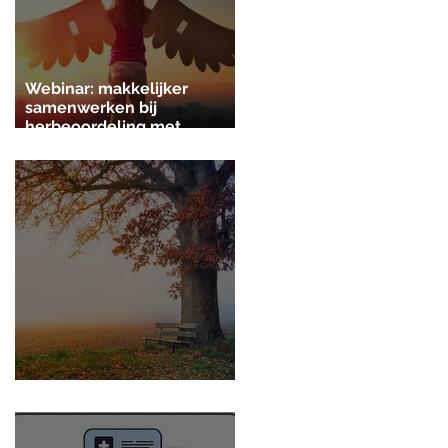
Webinar: makkelijker
samenwerken bij
herbeoordeling met
Pyxicare v4.4
Pyxicare herfstupdate