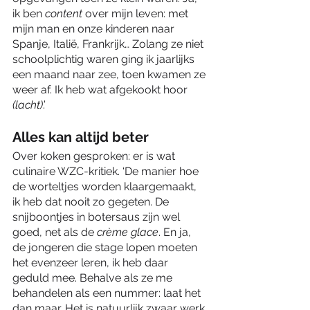
ik ben 
content
 over mijn leven: met 
mijn man en onze kinderen naar 
Spanje, Italië, Frankrijk… Zolang ze niet 
schoolplichtig waren ging ik jaarlijks 
een maand naar zee, toen kwamen ze 
weer af. Ik heb wat afgekookt hoor 
(lacht)
.’
Alles kan altijd beter 
Over koken gesproken: er is wat 
culinaire WZC-kritiek. ‘De manier hoe 
de worteltjes worden klaargemaakt, 
ik heb dat nooit zo gegeten. De 
snijboontjes in botersaus zijn wel 
goed, net als de 
crème glace
. En ja, 
de jongeren die stage lopen moeten 
het evenzeer leren, ik heb daar 
geduld mee. Behalve als ze me 
behandelen als een nummer: laat het 
dan maar. Het is natuurlijk zwaar werk 