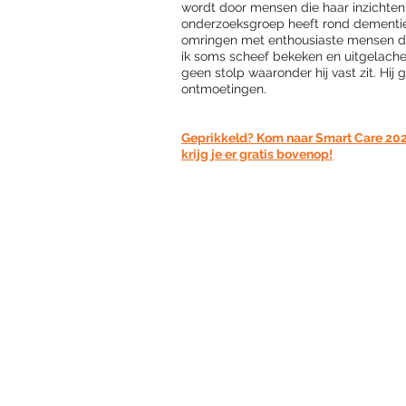
wordt door mensen die haar inzichten 
onderzoeksgroep heeft rond dementie
omringen met enthousiaste mensen di
ik soms scheef bekeken en uitgelachen
geen stolp waaronder hij vast zit. Hij
ontmoetingen. 
Geprikkeld? Kom naar Smart Care 2021
krijg je er gratis bovenop!