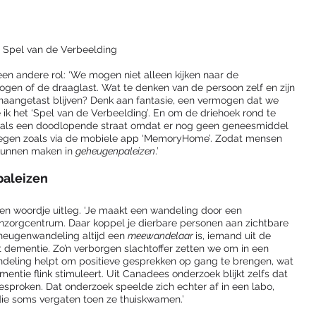
Spel van de Verbeelding 
een andere rol: ‘We mogen niet alleen kijken naar de 
gen of de draaglast. Wat te denken van de persoon zelf en zijn 
onaangetast blijven? Denk aan fantasie, een vermogen dat we 
ik het ‘Spel van de Verbeelding’. En om de driehoek rond te 
n als een doodlopende straat omdat er nog geen geneesmiddel 
e wegen zoals via de mobiele app ‘MemoryHome’. Zodat mensen 
kunnen maken in 
geheugenpaleizen
.’
aleizen
n woordje uitleg. ‘Je maakt een wandeling door een 
onzorgcentrum. Daar koppel je dierbare personen aan zichtbare 
geheugenwandeling altijd een 
meewandelaar 
is, iemand uit de 
dementie. Zo’n verborgen slachtoffer zetten we om in een 
eling helpt om positieve gesprekken op gang te brengen, wat 
tie flink stimuleert. Uit Canadees onderzoek blijkt zelfs dat 
proken. Dat onderzoek speelde zich echter af in een labo, 
ie soms vergaten toen ze thuiskwamen.’