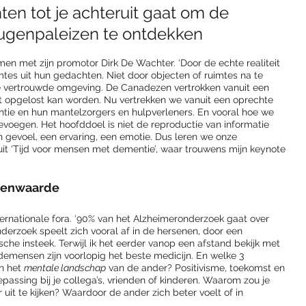
ten tot je achteruit gaat om de 
ugenpaleizen te ontdekken
men met zijn promotor Dirk De Wachter. ‘Door de echte realiteit 
imtes uit hun gedachten. Niet door objecten of ruimtes na te 
e vertrouwde omgeving. De Canadezen vertrokken vanuit een 
at opgelost kan worden. Nu vertrekken we vanuit een oprechte 
e en hun mantelzorgers en hulpverleners. En vooral hoe we 
evoegen. Het hoofddoel is niet de reproductie van informatie 
 gevoel, een ervaring, een emotie. Dus leren we onze 
t ‘Tijd voor mensen met dementie’, waar trouwens mijn keynote 
igenwaarde
rnationale fora. ‘90% van het Alzheimeronderzoek gaat over 
erzoek speelt zich vooral af in de hersenen, door een 
he insteek. Terwijl ik het eerder vanop een afstand bekijk met 
emensen zijn voorlopig het beste medicijn. En welke 3 
n het 
mentale landschap
 van de ander? Positivisme, toekomst en 
passing bij je collega’s, vrienden of kinderen. Waarom zou je 
r uit te kijken? Waardoor de ander zich beter voelt of in 