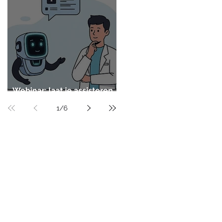
Webinar: laat je assisteren
door AI
1
/
6