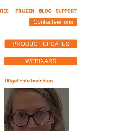
TIES
PRIJZEN
BLOG
SUPPORT
Contacteer ons
PRODUCT UPDATES
WEBINARS
Uitgelichte berichten