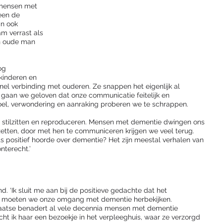
 mensen met 
een de 
n ook 
m verrast als 
n oude man 
og 
kinderen en 
nel verbinding met ouderen. Ze snappen het eigenlijk al 
 gaan we geloven dat onze communicatie feitelijk en 
voel, verwondering en aanraking proberen we te schrappen. 
 stilzitten en reproduceren. Mensen met dementie dwingen ons 
zetten, door met hen te communiceren krijgen we veel terug. 
ts positief hoorde over dementie? Het zijn meestal verhalen van 
nterecht.’ 
d. ‘Ik sluit me aan bij de positieve gedachte dat het 
n moeten we onze omgang met dementie herbekijken.
laatse benadert al vele decennia mensen met dementie 
cht ik haar een bezoekje in het verpleeghuis, waar ze verzorgd 