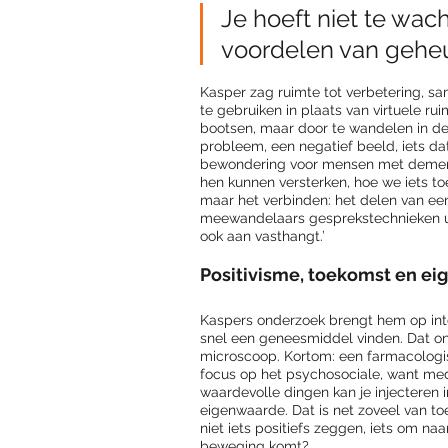
Je hoeft niet te wach
voordelen van gehe
Kasper zag ruimte tot verbetering, sa
te gebruiken in plaats van virtuele ru
bootsen, maar door te wandelen in d
probleem, een negatief beeld, iets d
bewondering voor mensen met dementi
hen kunnen versterken, hoe we iets to
maar het verbinden: het delen van een
meewandelaars gesprekstechnieken ui
ook aan vasthangt.’
Positivisme, toekomst en e
Kaspers onderzoek brengt hem op inte
snel een geneesmiddel vinden. Dat ond
microscoop. Kortom: een farmacologisc
focus op het psychosociale, want med
waardevolle dingen kan je injecteren i
eigenwaarde. Dat is net zoveel van toe
niet iets positiefs zeggen, iets om naa
beweging komt? 