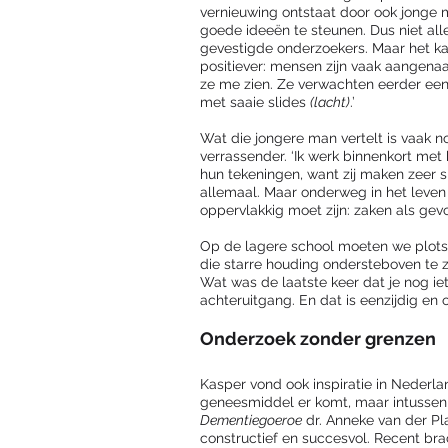
vernieuwing ontstaat door ook jonge
goede ideeën te steunen. Dus niet all
gevestigde onderzoekers. Maar het ka
positiever: mensen zijn vaak aangenaa
ze me zien. Ze verwachten eerder ee
met saaie slides 
(lacht)
.’ 
Wat die jongere man vertelt is vaak n
verrassender. ‘Ik werk binnenkort met 
hun tekeningen, want zij maken zeer s
allemaal. Maar onderweg in het leven
oppervlakkig moet zijn: zaken als ge
Op de lagere school moeten we plots
die starre houding ondersteboven te 
Wat was de laatste keer dat je nog ie
achteruitgang. En dat is eenzijdig en o
Onderzoek zonder grenzen
Kasper vond ook inspiratie in Nederlan
geneesmiddel er komt, maar intusse
Dementiegoeroe
 dr. Anneke van der P
constructief en succesvol. Recent bra