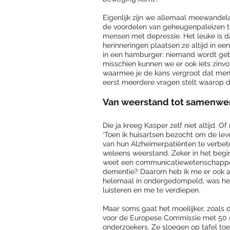
Eigenlijk zijn we allemaal meewandelaar
de voordelen van geheugenpaleizen te
mensen met depressie. Het leuke is d
herinneringen plaatsen ze altijd in een
in een hamburger: niemand wordt gebo
misschien kunnen we er ook iets zinv
waarmee je de kans vergroot dat men in
eerst meerdere vragen stelt waarop d
Van weerstand tot samenwer
Die ja kreeg Kasper zelf niet altijd. Of
‘Toen ik huisartsen bezocht om de leve
van hun Alzheimerpatiënten te verbete
weleens weerstand. Zeker in het begi
weet een communicatiewetenschappe
dementie? Daarom heb ik me er ook als
helemaal in ondergedompeld, was het
luisteren en me te verdiepen. 
Maar soms gaat het moeilijker, zoals 
voor de Europese Commissie met 50 
onderzoekers. Ze sloegen op tafel toen