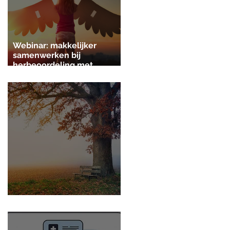
Webinar: makkelijker
samenwerken bij
herbeoordeling met
Pyxicare v4.4
Pyxicare herfstupdate