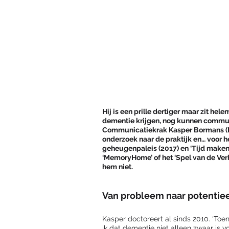
Hij is een prille dertiger maar zit hel
dementie krijgen, nog kunnen communi
Communicatiekrak Kasper Bormans (KU 
onderzoek naar de praktijk en… voor he
geheugenpaleis (2017) en ‘Tijd maken
‘MemoryHome’ of het ‘Spel van de Verb
hem niet. 
Van probleem naar potentiee
Kasper doctoreert al sinds 2010. ‘Toen
ik dat dementie niet alleen zwaar is vo