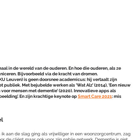
emaal in de wereld van de ouderen. En hoe die ouderen, als ze 
ceren. Bijvoorbeeld via de kracht van dromen. 
Leuven) is geen doorsnee academicus: hij vertaalt zijn 
t publiek. Met bejubelde werken als ‘Wat Alz’ (2014), ‘Een nieuw 
 voor mensen met dementie’ (2020). Innovatieve apps als 
eelding’. En zijn krachtige keynote op 
Smart Care 2021
: mis 
l 
 ik aan de slag ging als vrijwilliger in een woonzorgcentrum, zag 
or de cliënt maar ook voor zijn nabije netwerk. Dementie is niet 