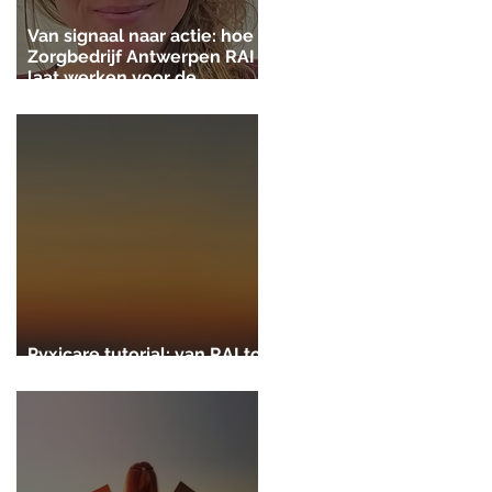
Van signaal naar actie: hoe
Zorgbedrijf Antwerpen RAI
laat werken voor de
gezinszorg
Pyxicare tutorial: van RAI tot
zorgplan