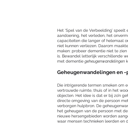
Het ‘Spel van de Verbeelding’ speelt 
aandoening, het verleden, het onvermo
capaciteiten die langer of helemaal 
niet kunnen verliezen. Daarom maakte 
maken: probeer dementie niet te zie
is. Bewandel letterlijk verschillend
met dementie 
geheugenwandelingen
 
Geheugenwandelingen en -p
Die intrigerende termen smeken om ee
vertrouwde ruimte, thuis of in het wo
objecten. Het idee is dat er bij zo’n 
directe omgeving van de persoon met 
verborgen hulpbron. De geheugenwand
het geheugen van de persoon met demen
nieuwe hersengebieden worden aanges
waar mensen technieken leerden en d