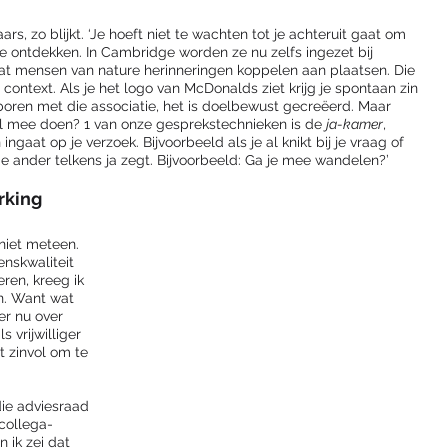
s, zo blijkt. ‘Je hoeft niet te wachten tot je achteruit gaat om 
 ontdekken. In Cambridge worden ze nu zelfs ingezet bij 
at mensen van nature herinneringen koppelen aan plaatsen. Die 
 context. Als je het logo van McDonalds ziet krijg je spontaan zin 
ren met die associatie, het is doelbewust gecreëerd. Maar 
ol mee doen? 1 van onze gesprekstechnieken is de 
ja-kamer
, 
gaat op je verzoek. Bijvoorbeeld als je al knikt bij je vraag of 
e ander telkens ja zegt. Bijvoorbeeld: Ga je mee wandelen?’
king 
 niet meteen. 
nskwaliteit 
ren, kreeg ik 
n. Want wat 
r nu over 
 vrijwilliger 
 zinvol om te 
die adviesraad 
collega-
 ik zei dat 