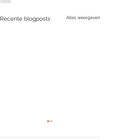
Alles weergeven
Recente blogposts
Product update:
vernieuwde PDF afdruk