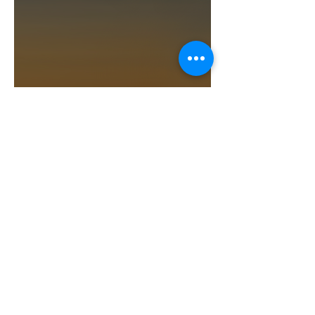
Pyxicare tutorial: van RAI
tot zorgplan